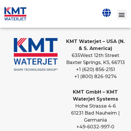
KMT Waterjet – USA (N.
& S. America)
635
West 12th Street
Baxter Springs, KS, 66713
+1 (620) 856-2151
+1 (800) 826-9274
KMT GmbH – KMT
Waterjet Systems
Hohe Strasse 4-6
61231 Bad Nauheim |
Germania
+49-6032-997-0