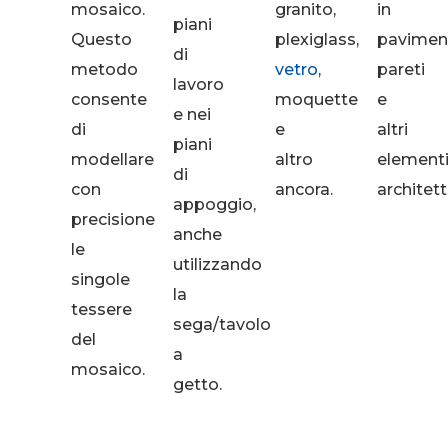
mosaico.
granito,
in
piani
Questo
plexiglass,
paviment
di
metodo
vetro
,
pareti
lavoro
consente
moquette
e
e nei
di
e
altri
piani
modellare
altro
element
di
con
ancora.
architett
appoggio,
precisione
anche
le
utilizzando
singole
la
tessere
sega/tavolo
del
a
mosaico.
getto.