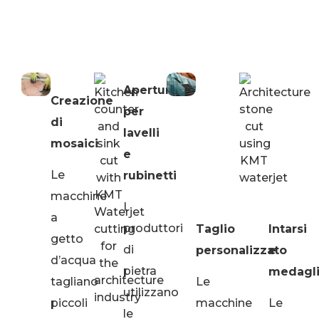
Aperture
Creazione
per
di
lavelli
mosaici
e
Le
rubinetti
macchine
I
a
produttori
Taglio
Intarsi
getto
di
personalizzato
e
d’acqua
pietra
medagli
tagliano
Le
utilizzano
piccoli
macchine
Le
le