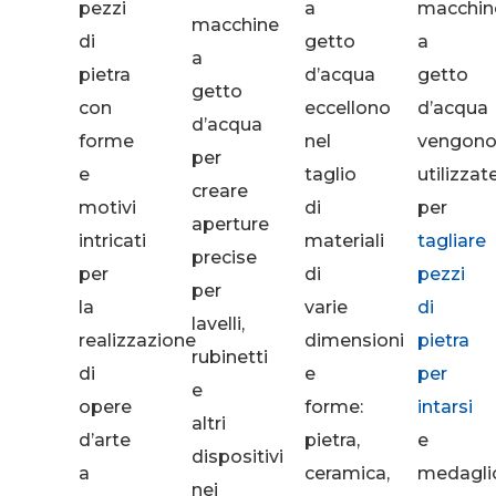
pezzi
a
macchin
macchine
di
getto
a
a
pietra
d’acqua
getto
getto
con
eccellono
d’acqua
d’acqua
forme
nel
vengon
per
e
taglio
utilizzat
creare
motivi
di
per
aperture
intricati
materiali
tagliare
precise
per
di
pezzi
per
la
varie
di
lavelli,
realizzazione
dimensioni
pietra
rubinetti
di
e
per
e
opere
forme:
intarsi
altri
d’arte
pietra,
e
dispositivi
a
ceramica,
medagli
nei