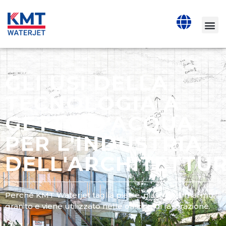
GLI USI DELLA
TECNOLOGIA A
GETTO D'ACQUA
PER L'INDUSTRIA
DELL'ARCHITETTU
Perché KMT Waterjet taglia pietre, piastrelle, marmo,
granito e viene utilizzato nelle officine di lavorazione.