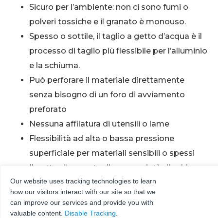
Sicuro per l’ambiente: non ci sono fumi o
polveri tossiche e il granato è monouso.
Spesso o sottile, il taglio a getto d’acqua è il
processo di taglio più flessibile per l’alluminio
e la schiuma.
Può perforare il materiale direttamente
senza bisogno di un foro di avviamento
preforato
Nessuna affilatura di utensili o lame
Flessibilità ad alta o bassa pressione
superficiale per materiali sensibili o spessi
Il getto d’acqua taglia una varietà di schiume:
Our website uses tracking technologies to learn
Schiuma di poliuretano
how our visitors interact with our site so that we
Polistirene espanso estruso (XPS)
can improve our services and provide you with
Polistirene espanso (EPS)
valuable content.
Disable Tracking
.