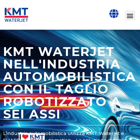
KMT WATERJET
NELL'INDUSTRIA
AUTOMOBILISTICA
CON IL TAGLIO
ROBOTIZZATO A
SEI ASSI
L’industria automobilistica utilizza KMT Waterjet e