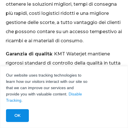
ottenere le soluzioni migliori, tempi di consegna
più rapidi, costi logistici ridotti e una migliore
gestione delle scorte, a tutto vantaggio dei clienti
che possono contare su un accesso tempestivo ai
ricambi e ai materiali di consumo.
Garanzia di qualità
: KMT Waterjet mantiene
rigorosi standard di controllo della qualità in tutta
la sua rete globale di integratori OEM, assicurando
Our website uses tracking technologies to
che ogni sistema di taglio a getto d’acqua
learn how our visitors interact with our site so
that we can improve our services and
soddisfi o superi i parametri di riferimento del
provide you with valuable content.
Disable
settore in termini di prestazioni, affidabilità e
Tracking
.
sicurezza. Questo impegno per la garanzia di
qualità infonde fiducia nei clienti per quanto
riguarda la durata e la coerenza delle attrezzature