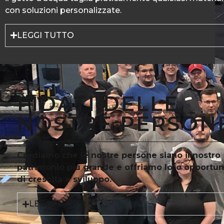
con soluzioni personalizzate.
LEGGI TUTTO
FIDATI DELLE
NOSTRE PERSON
Crediamo che le nostre persone siano il nostro
patrimonio più grande e offriamo loro opportuni
di crescita e sviluppo.
LEGGI TUTTO