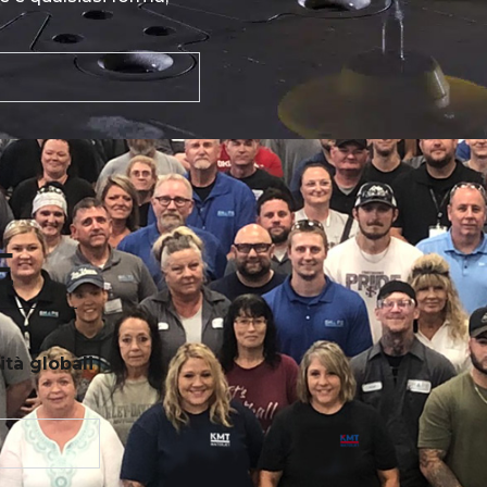
E
tà globali