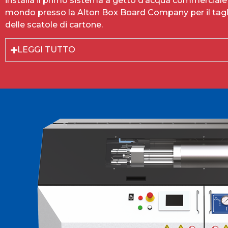
installa il primo sistema a getto d’acqua commerciale 
mondo presso la Alton Box Board Company per il tagl
delle scatole di cartone.
LEGGI TUTTO