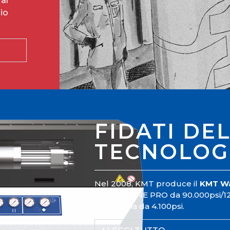
al
io
FIDATI DE
TECNOLOG
Nel 2008, KMT produce il
KMT Wa
STREAMLINE PRO da 90.000psi/125h
tecnologia da 4.100psi.