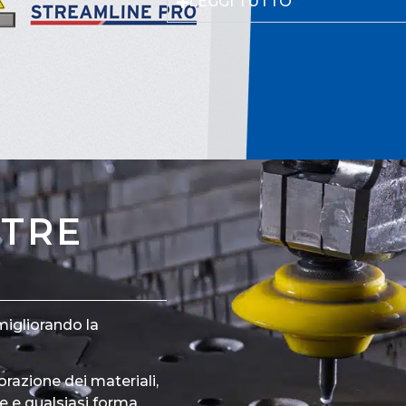
LEGGI TUTTO
STRE
migliorando la
orazione dei materiali,
e e qualsiasi forma,