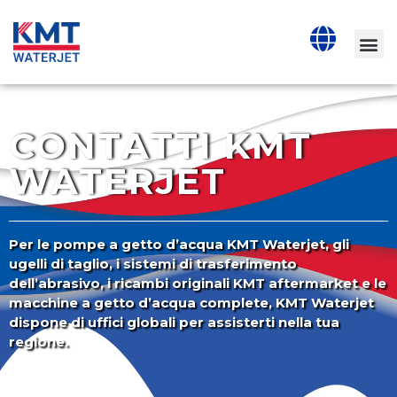
CONTATTI KMT
WATERJET
Per le pompe a getto d’acqua KMT Waterjet, gli
ugelli di taglio, i sistemi di trasferimento
dell’abrasivo, i ricambi originali KMT aftermarket e le
macchine a getto d’acqua complete, KMT Waterjet
dispone di uffici globali per assisterti nella tua
regione.