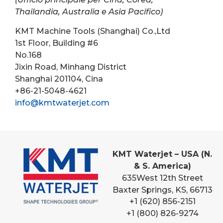
Thailandia, Australia e Asia Pacifico)
KMT Machine Tools (Shanghai) Co.,Ltd
1st Floor, Building #6
No.168
Jixin Road, Minhang District
Shanghai 201104, Cina
+86-21-5048-4621
info@kmtwaterjet.com
KMT Waterjet – USA (N.
& S. America)
635
West 12th Street
Baxter Springs, KS, 66713
+1 (620) 856-2151
+1 (800) 826-9274