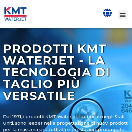
PRODOTTI KMT
WATERJET - LA
TECNOLOGIA DI
TAGLIO PIÙ
VERSATILE
Dal 1971, i prodotti KMT Waterjet, fabbricati negli Stati
Uniti, sono leader nella progettazione di nuovi prodotti
per la massima produttività e prestazioni prolungate.