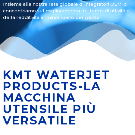
Insieme alla nostra rete globale di integratori OEM, ci
concentriamo sul miglioramento dei tempi di attività e
della redditività al minor costo per pezzo.
KMT WATERJET
PRODUCTS-LA
MACCHINA
UTENSILE PIÙ
VERSATILE