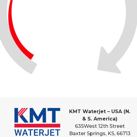
KMT Waterjet – USA (N.
& S. America)
635
West 12th Street
Baxter Springs, KS, 66713