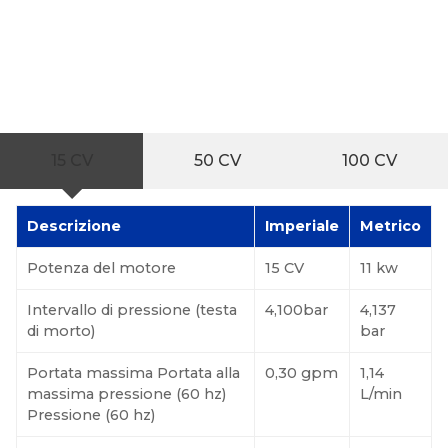
I grafici seguenti sono una breve panoramica delle
specifiche delle pompe. Per le specifiche dettagliate
delle pompe, consulta i PDF riportati sopra in questa
pagina.
15 CV
50 CV
100 CV
Descrizione
Imperiale
Metrico
Potenza del motore
15 CV
11 kw
Intervallo di pressione (testa
4,100bar
4,137
di morto)
bar
Portata massima Portata alla
0,30 gpm
1,14
massima pressione (60 hz)
L/min
Pressione (60 hz)