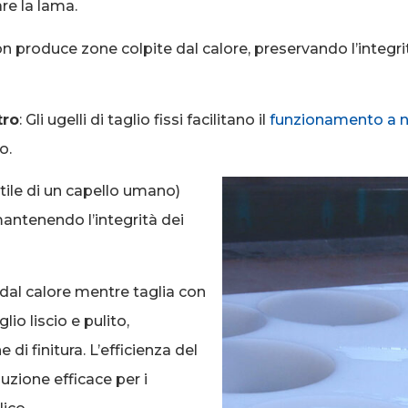
re la lama.
non produce zone colpite dal calore, preservando l’integrit
tro
: Gli ugelli di taglio fissi facilitano il
funzionamento a n
o.
ttile di un capello umano)
mantenendo l’integrità dei
 dal calore mentre taglia con
lio liscio e pulito,
 finitura. L’efficienza del
uzione efficace per i