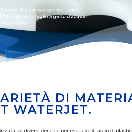
 taglio di plastica e acrilico. Grazie
Z) e di fumi, il taglio a getto d’acqua
a secondaria.
ARIETÀ DI MATERI
T WATERJET.
zzata da diversi decenni per eseguire il taglio di plastic