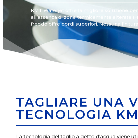
KMT Waterjet offre la migliore soluzione per il
all’assenza di zone termicamente alterate (HA
freddo offre bordi superiori. Nessuna finitur
TAGLIARE UNA V
TECNOLOGIA KM
La tecnologia del taglio a getto d’acqua viene utili