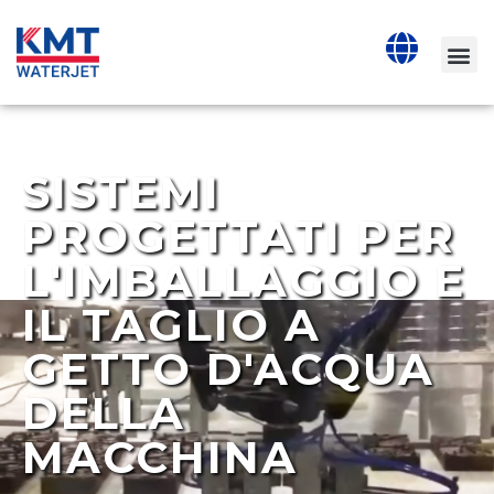
SISTEMI
PROGETTATI PER
L'IMBALLAGGIO E
IL TAGLIO A
GETTO D'ACQUA
DELLA
MACCHINA