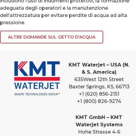
includono l’uso di indumenti protettivi, la formazione
adeguata degli operatori e la manutenzione
dell’attrezzatura per evitare perdite di acqua ad alta
pressione.
ALTRE DOMANDE SUL GETTO D'ACQUA
KMT Waterjet – USA (N.
& S. America)
635
West 12th Street
Baxter Springs, KS, 66713
+1 (620) 856-2151
+1 (800) 826-9274
KMT GmbH – KMT
Waterjet Systems
Hohe Strasse 4-6