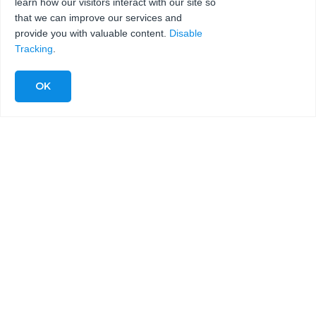
learn how our visitors interact with our site so
INVIA
that we can improve our services and
provide you with valuable content.
Disable
Tracking
.