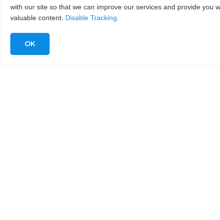
with our site so that we can improve our services and provide you w
KMT Servicetechniker Sind Regional
valuable content.
Disable Tracking
.
Vertreten, Um Sie Bei Der
Installation Von Pumpen Und
Schneidköpfen Zu Unterstützen,
Damit Ihr System Weiterhin Mit
Präzision Schneidet - PM-
Programme Sind Verfügbar!
KMT SERVICE JETZT KONTAKTIEREN