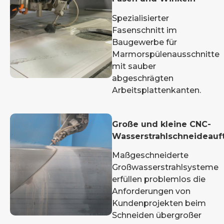
Spezialisierter
Fasenschnitt im
Baugewerbe für
Marmorspülenausschnitte
mit sauber
abgeschrägten
Arbeitsplattenkanten.
Große und kleine CNC-
Wasserstrahlschneideauf
Maßgeschneiderte
Großwasserstrahlsysteme
erfüllen problemlos die
Anforderungen von
Kundenprojekten beim
Schneiden übergroßer