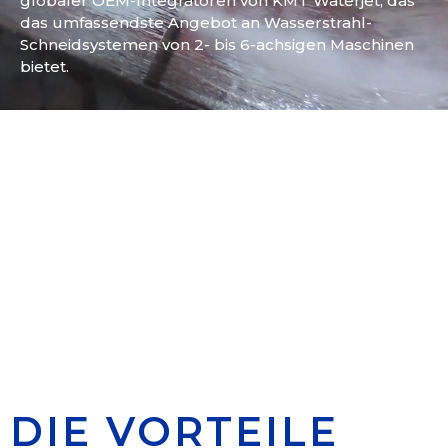
globaler OEM-Integratoren von KMT Waterjet, das
das umfassendste Angebot an Wasserstrahl-
Schneidsystemen von 2- bis 6-achsigen Maschinen
bietet.
DIE VORTEILE