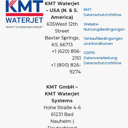
KMT Waterjet
KMT
– USA (N. & S.
Datenschutzrichtlinie
America)
635
West 12th
Website-
Nutzungsbedingungen
Street
Baxter Springs,
Verkaufsbedingungen
und Konditionen
KS, 66713
+1 (620) 856-
GDPR-
2151
Datenverarbeitung
Datenschutzrichtlinie
+1 (800) 826-
9274
KMT GmbH –
KMT Waterjet
Systems
Hohe Straße 4-6
61231 Bad
Nauheim |