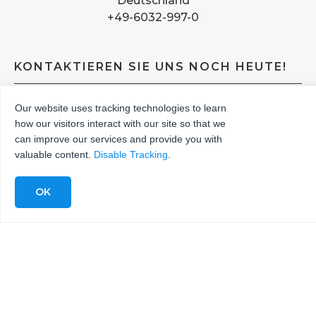
Deutschland
+49-6032-997-0
KONTAKTIEREN SIE UNS NOCH HEUTE!
Für KMT Waterjet-Pumpen, Schneiddüsen,
Our website uses tracking technologies to learn
Abrasivmittel-Transfersysteme, KMT-Originalersatzteile
how our visitors interact with our site so that we
und komplette Wasserstrahlmaschinen verfügt KMT
can improve our services and provide you with
Waterjet über weltweite Niederlassungen, die Sie in
valuable content.
Disable Tracking
.
Ihrer Region unterstützen.
Kontaktieren Sie uns über das folgende Formular oder
rufen Sie uns unter 1-800-826-9274 an. Die Nachricht
wird an das lokale Büro weitergeleitet, das Ihnen am
besten helfen kann.
Name
Name des Unternehmens