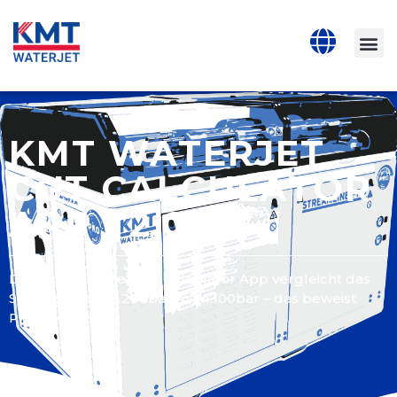
KMT WATERJET
CUT CALCULATOR
APP | 2.0
Die KMT Waterjet Cut Calculator App vergleicht das
Schneiden bei 6.200bar mit 4.100bar – das beweist
Produktivität!