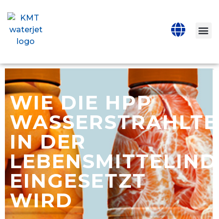
WIE DIE HPP
WASSERSTRAHLTE
IN DER
LEBENSMITTELIND
EINGESETZT
WIRD