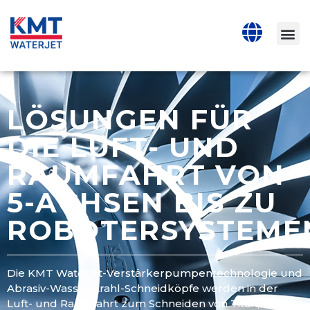
LÖSUNGEN FÜR
DIE LUFT- UND
RAUMFAHRT VON
5-ACHSEN BIS ZU
ROBOTERSYSTEME
Die KMT Waterjet-Verstärkerpumpentechnologie und
Abrasiv-Wasserstrahl-Schneidköpfe werden in der
Luft- und Raumfahrt zum Schneiden von Titan,