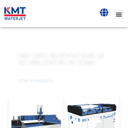
L'AVANTAGE DU KMT
WATERJET CUTTING
UNE FORCE MONDIALE DANS LA
TECHNOLOGIE DU JET D’EAU
VOIR POURQUOI