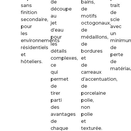
de
bains,
sans
trait
découpe
de
finition
de
au
motifs
secondaire,
scie
jet
octogonaux,
pour
avec
d’eau
de
les
un
pour
médaillons,
environnements
minimu
les
de
résidentiels
de
détails
bordures
et
perte
complexes,
et
hôteliers.
de
ce
de
matériau
qui
carreaux
permet
d’accentuation,
de
de
tirer
porcelaine
parti
polie,
des
non
avantages
polie
de
et
chaque
texturée.