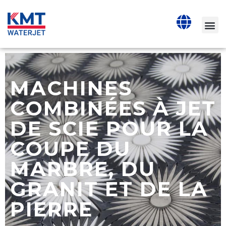
MACHINES
COMBINÉES À JET
DE SCIE POUR LA
COUPE DU
MARBRE, DU
GRANIT ET DE LA
PIERRE