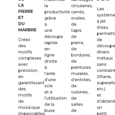
LA
la
circulaires,
Les
PIERRE
productivité
carrés,
système
ET
grâce
ovales,
à jet
DU
à
de
d’eau
MARBRE
une
tapis
permett
découpe
de
Créez
de
rapide
pierre,
des
découpe
en
de
motifs
divers
ligne
bordures,
complexes
métaux
droite
de
avec
sans
à
peintures
précision,
contrain
l’aide
murales,
en
(titane,
d’une
d’entrées,
garantissant
superalli
scie
de
des
etc.)
et à
cuisines,
motifs
et
l’utilisation
de
de
d’obteni
de la
salles
mosaïque
un
buse
de
impeccables,
petit