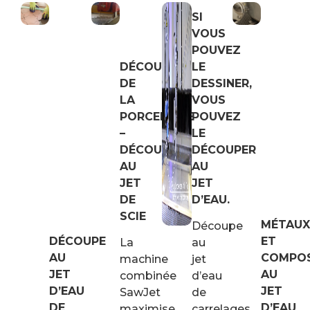
SI
VOUS
POUVEZ
DÉCOUPE
LE
DE
DESSINER,
LA
VOUS
PORCELAINE
POUVEZ
–
LE
DÉCOUPE
DÉCOUPER
AU
AU
JET
JET
DE
D’EAU.
SCIE
MÉTAUX
Découpe
DÉCOUPE
ET
La
au
AU
COMPOS
machine
jet
JET
AU
combinée
d’eau
D’EAU
JET
SawJet
de
DE
D’EAU
maximise
carrelages