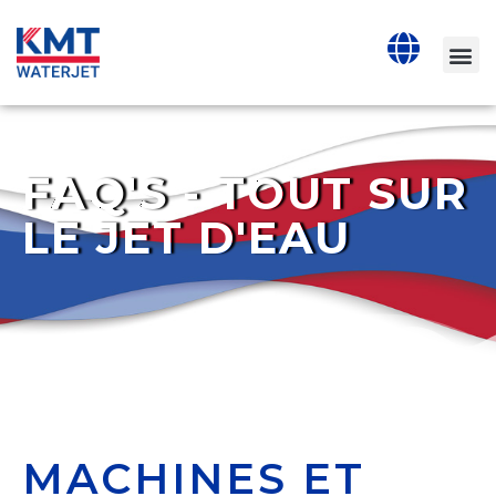
FAQ'S - TOUT SUR
LE JET D'EAU
MACHINES ET