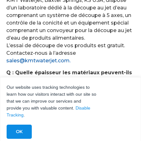
KMT Waterjet, Baxter Springs, KS USA, dispose
d’un laboratoire dédié à la découpe au jet d’eau
comprenant un système de découpe à 5 axes, un
contrôle de la conicité et un équipement spécial
comprenant un convoyeur pour la découpe au jet
d’eau de produits alimentaires.
L’essai de découpe de vos produits est gratuit.
Contactez-nous à l’adresse
sales@kmtwaterjet.com.
Q : Quelle épaisseur les matériaux peuvent-ils
avoir pour être coupés efficacement avec un
Our website uses tracking technologies to
système à jet d’eau ?
R :
Les systèmes à jet
learn how our visitors interact with our site so
d’eau peuvent découper des matériaux d’une
that we can improve our services and
épaisseur allant jusqu’à 17 pouces, en fonction du
provide you with valuable content.
Disable
matériau et du système spécifique utilisé.
Tracking
.
Q : Quelles sont les industries qui utilisent
couramment les systèmes de découpe au jet
d’eau ?
R :
Les industries telles que l’aérospatiale,