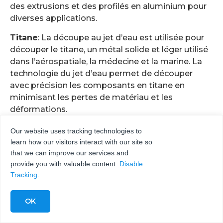
des extrusions et des profilés en aluminium pour
diverses applications.
Titane
: La découpe au jet d’eau est utilisée pour
découper le titane, un métal solide et léger utilisé
dans l’aérospatiale, la médecine et la marine. La
technologie du jet d’eau permet de découper
avec précision les composants en titane en
minimisant les pertes de matériau et les
déformations.
Le
cuivre
: La découpe au jet d’eau est utilisée
Our website uses tracking technologies to
pour couper le cuivre, un métal malléable et
learn how our visitors interact with our site so
conducteur utilisé dans les applications
that we can improve our services and
électriques et de plomberie. La technologie du jet
provide you with valuable content.
Disable
Tracking
.
d’eau permet des coupes précises sans distorsion
thermique, ce qui préserve la conductivité et
l’intégrité des composants en cuivre.
Laiton
: La technologie du jet d’eau est utilisée