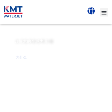
KMT 水刀切割的优势
水刀技术的全球力量
为什么
查看我们的最新促销活动！
PRO 90,000psi 泵升级特
别融资