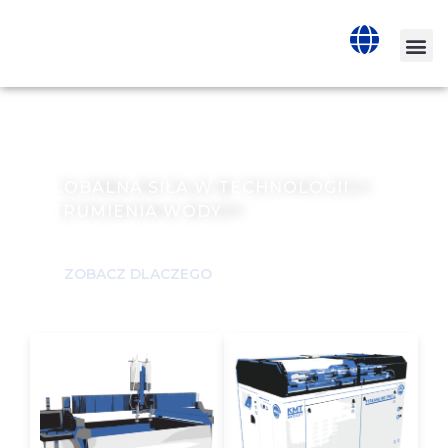
PRZEWAGA KMT
WATERJET CUTTING
GLOBALNA SIŁA W TECHNOLOGII
STRUMIENIA WODY
ZOBACZ DLACZEGO