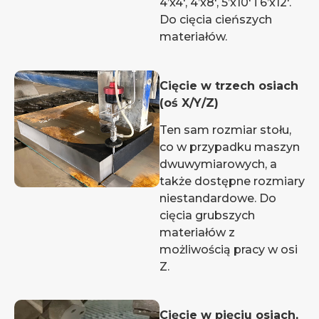
4’x4′, 4’x8′, 5’x10′ i 6’x12′.
Do cięcia cieńszych
materiałów.
Cięcie w trzech osiach
(oś X/Y/Z)
Ten sam rozmiar stołu,
co w przypadku maszyn
dwuwymiarowych, a
także dostępne rozmiary
niestandardowe. Do
cięcia grubszych
materiałów z
możliwością pracy w osi
Z.
Cięcie w pięciu osiach,