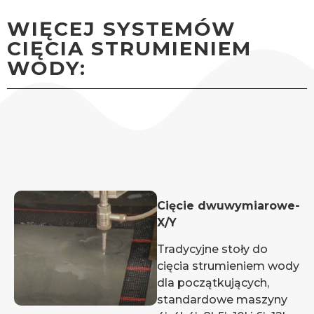
WIĘCEJ SYSTEMÓW
CIĘCIA STRUMIENIEM
WODY:
Cięcie dwuwymiarowe-
X/Y
Tradycyjne stoły do
cięcia strumieniem wody
dla początkujących,
standardowe maszyny