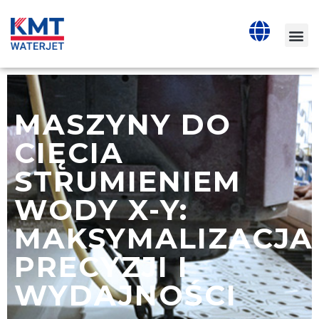
MASZYNY DO
CIĘCIA
STRUMIENIEM
WODY X-Y:
MAKSYMALIZACJA
PRECYZJI I
WYDAJNOŚCI