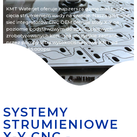
KMT Waterjet oferuje najszerszą gamę maszyn do
cięcia strumieniem wody na świecie. Nasza globalna
sieć integratorów CNC OEM oferuje stoły X-Y na
poziomie podstawowym do sześcioosiowych
zrobotyzowanych komórek, wszystkie zasilane
przez pompy ultra wysokociśnieniowe KMT od
6.000psi-55.000psi.
SYSTEMY
STRUMIENIOWE
X-Y CNC -