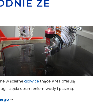
ODNIE ZE
ne w ścierne
głowice
tnące KMT oferują
ogii cięcia strumieniem wody i plazmą.
nego
⇒