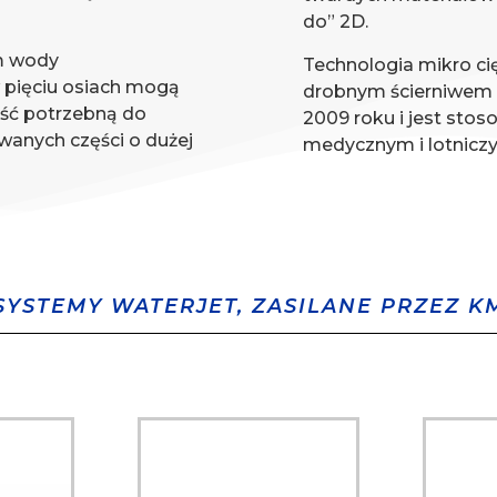
do” 2D.
m wody
Technologia mikro ci
 pięciu osiach mogą
drobnym ścierniwem 
ość potrzebną do
2009 roku i jest sto
wanych części o dużej
medycznym i lotnicz
YSTEMY WATERJET, ZASILANE PRZEZ KM