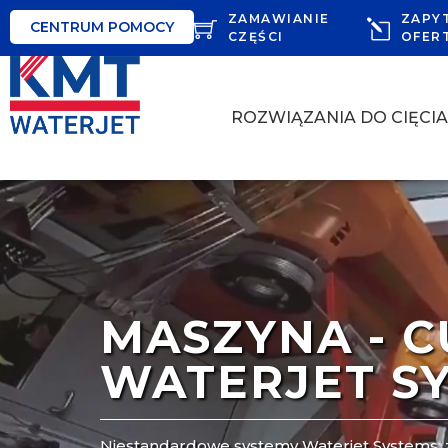
ZAMAWIANIE
ZAPY
CENTRUM POMOCY
CZĘŚCI
OFER
ROZWIĄZANIA DO CIĘCI
MASZYNA - 
WATERJET S
Niestandardowe systemy Waterjet Systems, z