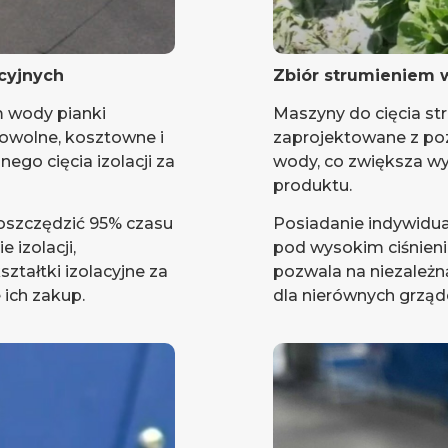
acyjnych
Zbiór strumieniem 
m wody pianki
Maszyny do cięcia s
powolne, kosztowne i
zaprojektowane z po
ego cięcia izolacji za
wody, co zwiększa wy
produktu.
oszczędzić 95% czasu
Posiadanie indywidu
 izolacji,
pod wysokim ciśnienie
ztałtki izolacyjne za
pozwala na niezależną
 ich zakup.
dla nierównych grząd