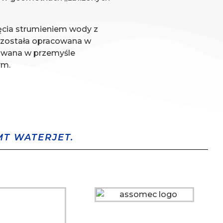
ęcia strumieniem wody z
została opracowana w
sowana w przemyśle
ym.
T WATERJET.