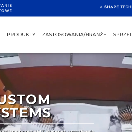
TANIE
TOWE
A
PRODUKTY
ZASTOSOWANIA/BRANŻE
SPRZED
CUSTOM
YSTEMS
asilane przez KMT Waterjet, umożliwiają