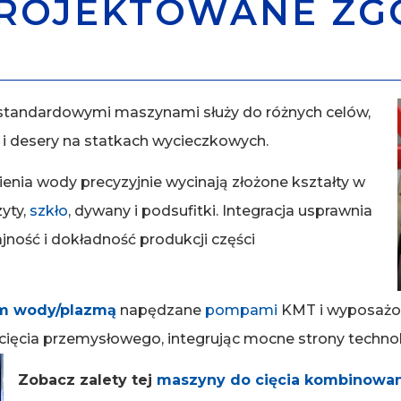
ROJEKTOWANE ZG
estandardowymi maszynami służy do różnych celów,
 i desery na statkach wycieczkowych.
enia wody precyzyjnie wycinają złożone kształty w
yty,
szkło
, dywany i podsufitki. Integracja usprawnia
ność i dokładność produkcji części
em wody/plazmą
napędzane
pompami
KMT i wyposażo
cięcia przemysłowego, integrując mocne strony technol
Zobacz zalety tej
maszyny do cięcia kombinowa