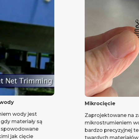
 wody
Mikrocięcie
eniem wody jest
Zaprojektowane na 
gdy materiały są
mikrostrumieniem wo
ia spowodowane
bardzo precyzyjnej te
imi jak cięcie
twardych materiałów