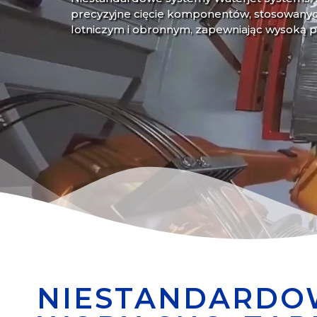
precyzyjne cięcie komponentów, stosowany
lotniczym i obronnym, zapewniając wysoką pre
NIESTANDARDOW