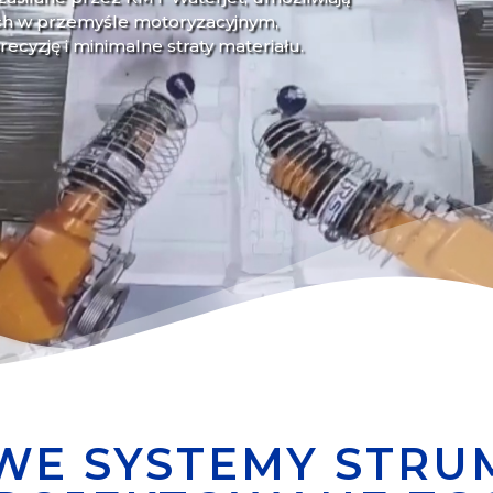
ch w przemyśle motoryzacyjnym,
cyzję i minimalne straty materiału.
E SYSTEMY STRU