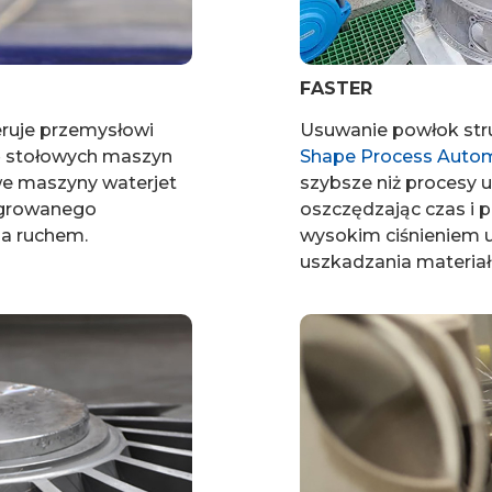
FASTER
ruje przemysłowi
Usuwanie powłok st
ę stołowych maszyn
Shape Process Auto
we maszyny waterjet
szybsze niż procesy 
egrowanego
oszczędzając czas i 
a ruchem.
wysokim ciśnieniem 
uszkadzania materiał