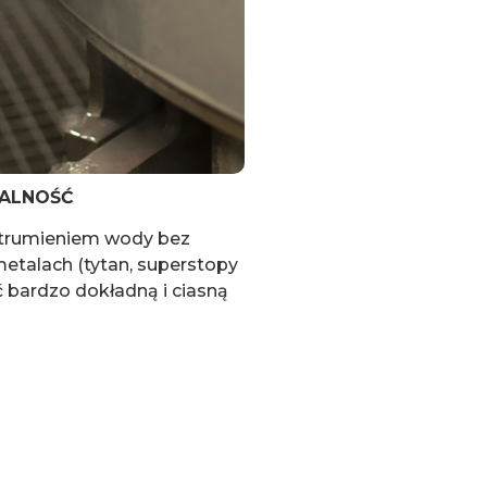
ALNOŚĆ
trumieniem wody bez
etalach (tytan, superstopy
ć bardzo dokładną i ciasną