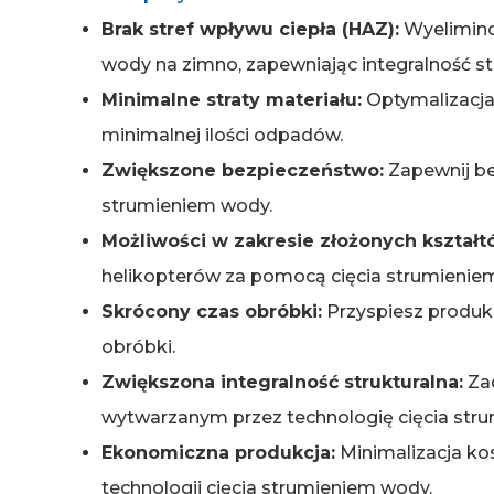
Brak stref wpływu ciepła (HAZ):
Wyelimino
wody na zimno, zapewniając integralność st
Minimalne straty materiału:
Optymalizacja 
minimalnej ilości odpadów.
Zwiększone bezpieczeństwo:
Zapewnij bez
strumieniem wody.
Możliwości w zakresie złożonych kształt
helikopterów za pomocą cięcia strumienie
Skrócony czas obróbki:
Przyspiesz produkc
obróbki.
Zwiększona integralność strukturalna:
Zac
wytwarzanym przez technologię cięcia str
Ekonomiczna produkcja:
Minimalizacja ko
technologii cięcia strumieniem wody.