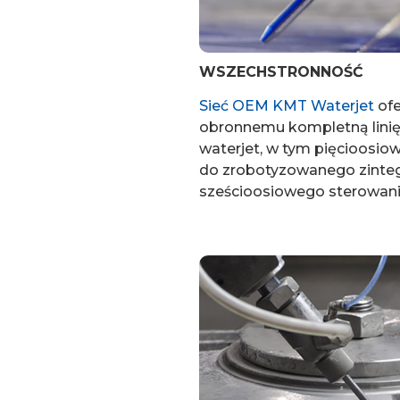
WSZECHSTRONNOŚĆ
Sieć OEM KMT Waterjet
ofe
obronnemu kompletną lini
waterjet, w tym pięcioosio
do zrobotyzowanego zint
sześcioosiowego sterowani