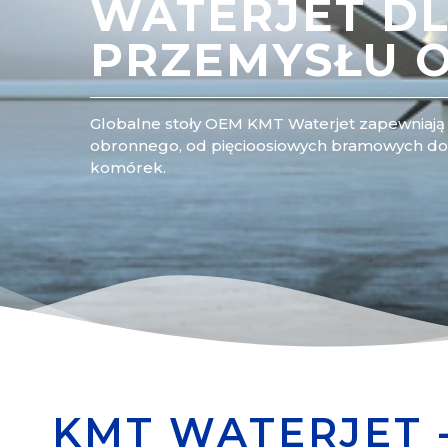
WATERJET D
PRZEMYSŁU 
Globalne stoły OEM KMT Waterjet zapewniaj
obronnego, od pięcioosiowych bramowych do
komórek.
KMT WATERJET -