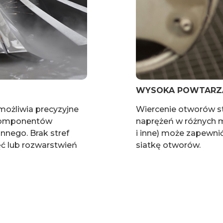
WYSOKA POWTARZ
możliwia precyzyjne
Wiercenie otworów s
 komponentów
naprężeń w różnych m
nnego. Brak stref
i inne) może zapewni
ęć lub rozwarstwień
siatkę otworów.