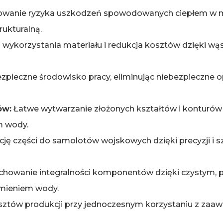
wanie ryzyka uszkodzeń spowodowanych ciepłem w mate
rukturalną.
wykorzystania materiału i redukcja kosztów dzięki wą
pieczne środowisko pracy, eliminując niebezpieczne opa
ów:
Łatwe wytwarzanie złożonych kształtów i konturó
m wody.
ję części do samolotów wojskowych dzięki precyzji i s
howanie integralności komponentów dzięki czystym,
umieniem wody.
sztów produkcji przy jednoczesnym korzystaniu z za