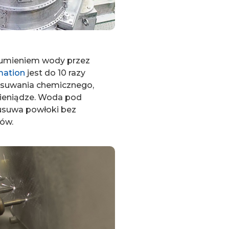
rumieniem wody przez
mation
jest do 10 razy
usuwania chemicznego,
pieniądze. Woda pod
usuwa powłoki bez
ów.