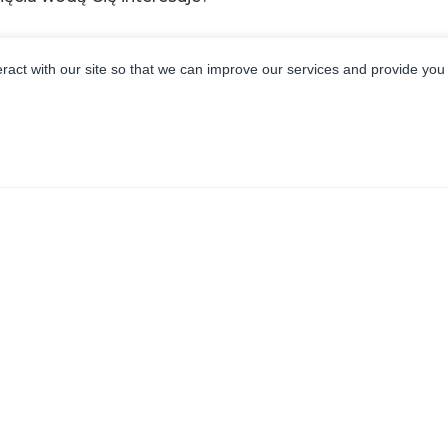
eract with our site so that we can improve our services and provide you
ymagania?
a gładszego wykończenia)
i z wieloma głowicami
plikowanych wzorów
MO