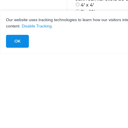
4' x 4'
5' x 10'
6' x 12'
Our website uses tracking technologies to learn how our visitors int
Nie wiadomo
content.
Disable Tracking
.
INNE
Jakieś dodatkowe w
Kontrola stożka (dl
5-osiowy
Zrobotyzowany
Przenośnik żywnośc
Krajalnica do skom
BRAK/NIE WIADO
Ja tnę...
Metal
Kamień
Żywność (produkty)
Żywność (wypieki)
HPP