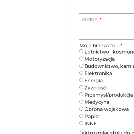
Telefon
Moja branża to...
Lotnictwo i kosmon
Motoryzacja
Budownictwo, kamień
Elektronika
Energia
Żywność
Przemysł/produkcja
Medycyna
Obrona wojskowa
Papier
INNE
Jaki rozmiar stołu do 