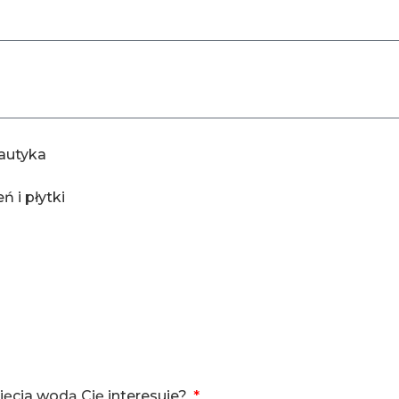
autyka
 i płytki
cięcia wodą Cię interesuje?