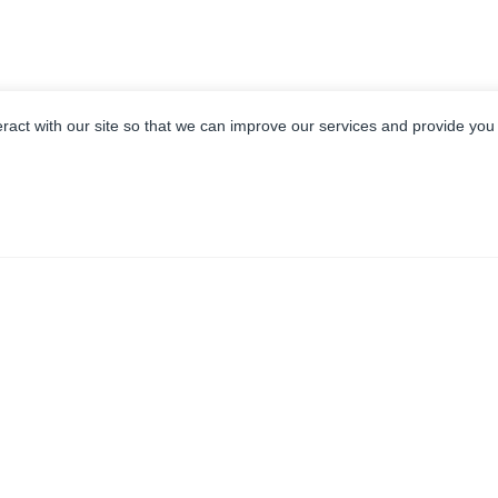
eract with our site so that we can improve our services and provide you
SKONTAKTUJ SIĘ Z NAMI JUŻ DZIŚ!