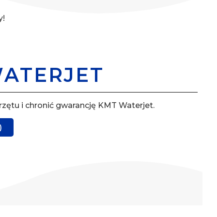
y!
WATERJET
zętu i chronić gwarancję KMT Waterjet.
)