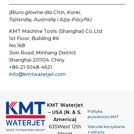
(Biuro główne dla Chin, Korei,
Tajlandię, Australię i Azję-Pacyfik)
KMT Machine Tools (Shanghai) Co.,Ltd
1st Floor, Building #6
No.168
Jixin Road, Minhang District
Shanghai 201104, Chiny
+86-21-5048-4621
info@kmtwaterjet.com
KMT Waterjet
Polityka
– USA (N. & S.
prywatności KMT
America)
635
West 12th
Warunki korzystania
z witryny
Street