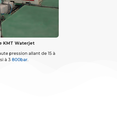
e KMT Waterjet
te pression allant de 15 à
si à 3
800bar
.