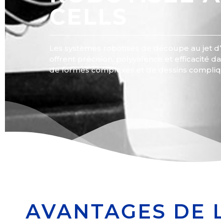
CELLS
Les systèmes robotisés de découpe au jet d
offrent précision, polyvalence et efficacité 
de formes complexes et de dessins compliq
AVANTAGES DE 