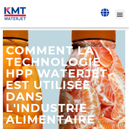
COMMENT LA
TECHNOLOGIE
HPP WATERJET
EST UTILISÉE
DANS
L'INDUSTRIE
ALIMENTAIRE