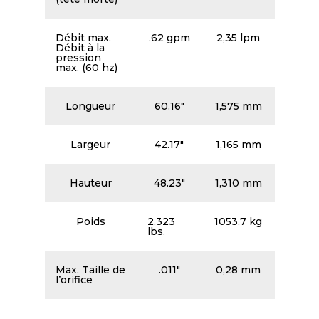
Débit max.
.62 gpm
2,35 lpm
Débit à la
pression
max. (60 hz)
Longueur
60.16″
1,575 mm
Largeur
42.17″
1,165 mm
Hauteur
48.23″
1,310 mm
Poids
2,323
1053,7 kg
lbs.
Max. Taille de
.011″
0,28 mm
l’orifice