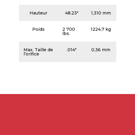
Hauteur
48.23″
1,310 mm
Poids
2 700
1224,7 kg
lbs.
Max. Taille de
.014″
0,36 mm
l’orifice