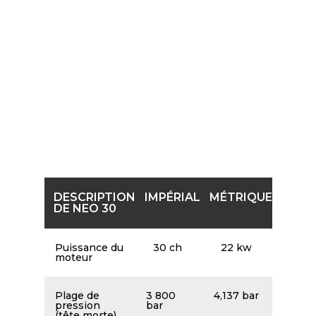
SPÉCIFICATIONS DE LA
POMPE-NEO 30HP &
50HP
Les tableaux ci-dessous donnent un bref aperçu des
caractéristiques des pompes. Veuillez consulter le PDF
ci-dessus sur cette page pour les spécifications
détaillées de la pompe.
DESCRIPTION
IMPÉRIAL
MÉTRIQUE
DE NEO 30
Puissance du
30 ch
22 kw
moteur
Plage de
3 800
4,137 bar
pression
bar
(tête morte)