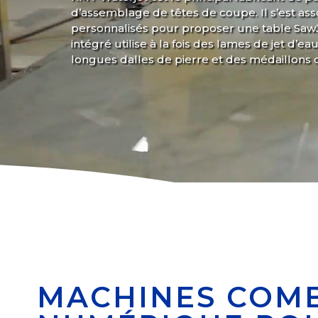
d’assemblage de têtes de coupe. Il s’est ass
personnalisés pour proposer une table Saw
intégré utilise à la fois des lames de jet d’
longues dalles de pierre et des médaillon
MACHINES COM