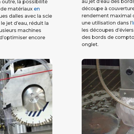
au jet d’eau des bord
utre, la possibilité
découpe à couverture 
e de matériaux
en
rendement maximal de
es dalles avec la scie
une utilisation dans l’
e jet d’eau, réduit la
les découpes d’éviers
lusieurs machines
des bords de comptoi
 d’optimiser encore
onglet.