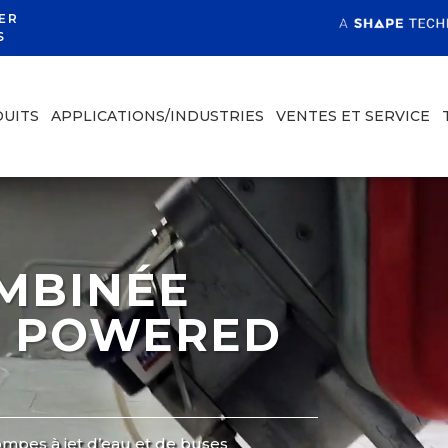
ER
S
UITS
APPLICATIONS/INDUSTRIES
VENTES ET SERVICE
MBINÉE
, POWERED
ompes à jet d’eau et de buses