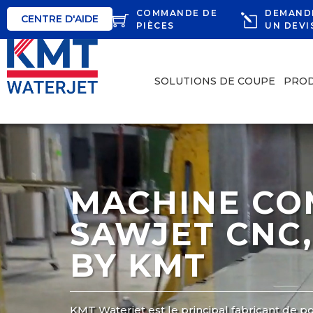
COMMANDE DE
DEMAND
CENTRE D'AIDE
PIÈCES
UN DEVI
SOLUTIONS DE COUPE
PROD
MACHINE CO
SAWJET CNC
BY KMT
KMT Waterjet est le principal fabricant de p