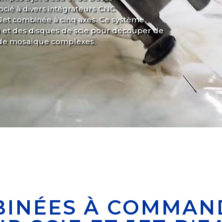
ocié à divers intégrateurs CNC
Jet combinée à cinq axes. Ce système
eau et des disques de scie pour découper de
s de mosaïque complexes.
BINÉES À COMMAN