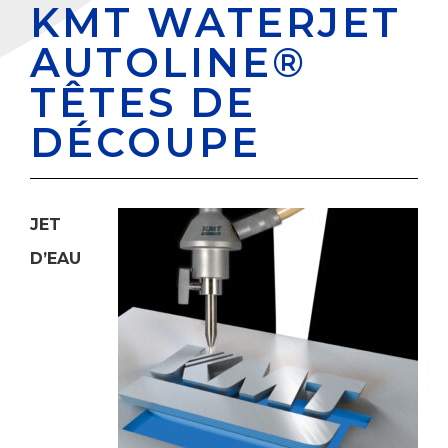
KMT WATERJET
AUTOLINE®
TÊTES DE
DÉCOUPE
JET
D’EAU