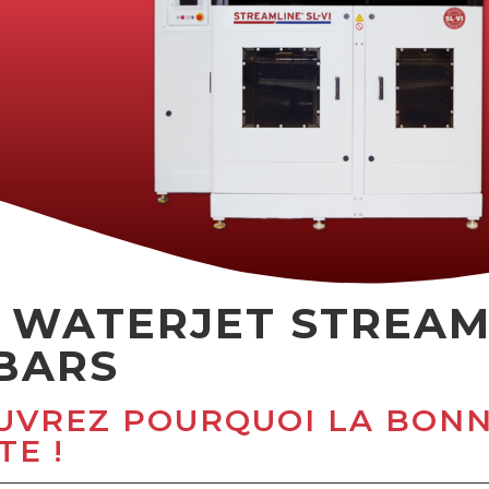
 WATERJET STREAML
 BARS
UVREZ POURQUOI LA BON
E !