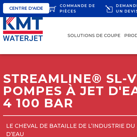
COMMANDE DE
DEMAND
CENTRE D'AIDE
PIÈCES
UN DEVI
SOLUTIONS DE COUPE
PROD
STREAMLINE® SL-V
POMPES À JET D'E
4 100 BAR
LE CHEVAL DE BATAILLE DE L’INDUSTRIE DU
D’EAU