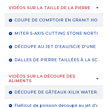
VIDÉOS SUR LA TAILLE DE LA PIERRE
DÉCOUPE AU JET D'EAU DE PIÈCES AUT
COUPE DE COMPTOIR EN GRANIT HOFF
MAXIMUM INDUSTRIES｜ KMT PRO III 90,
MITER 5-AXIS CUTTING STONE NORTHW
FABRICATION AVANCÉE
DÉCOUPE AU JET D'EAU/SCIE D'UNE PL
DALLES DE PIERRE TAILLÉES À LA SCIE 
VIDÉOS SUR LA DÉCOUPE DES
ALIMENTS
DÉCOUPE DE GÂTEAUX-XILIX WATERJET 
FleXicut de poisson découpé au jet d'eau 