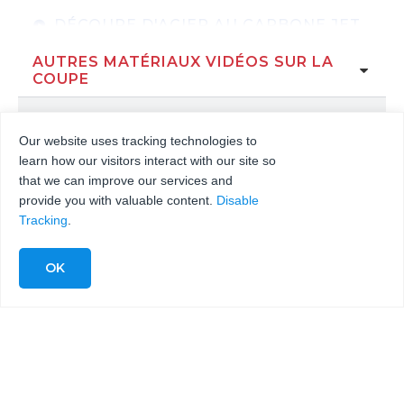
DÉCOUPE D'ACIER AU CARBONE JET D'EA
AUTRES MATÉRIAUX VIDÉOS SUR LA
CELLULES DE DÉCOUPE ROBOTISÉES-SP
COUPE
DÉCOUPE AU JET D'EAU DU CAOUTCHOU
Our website uses tracking technologies to
learn how our visitors interact with our site so
JET D'EAU À 8 TÊTES DE DÉCOUPE EN SI
that we can improve our services and
provide you with valuable content.
Disable
Découpe d'inserts en caoutchouc Découpe
Tracking
.
PRODUCTION AU JET D'EAU D'UNE HAC