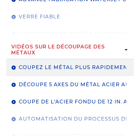
VERRE FIABLE
DRAINS EN INOX COUPÉS À 6 200BAR
VIDÉOS SUR LE DÉCOUPAGE DES
DES INDUSTRIES MAXIMALES ALIMENTÉE
MÉTAUX
COUPEZ LE MÉTAL PLUS RAPIDEMENT AV
SERVICES SUPÉRIEURS DE JET D'EAU
DÉCOUPE 5 AXES DU MÉTAL ACIER AU C
COUPE DE L'ACIER FONDU DE 12 IN. ACIE
AUTOMATISATION DU PROCESSUS DE FAÇ
SUPERIOR WATERJET SERVICES UPGRADE