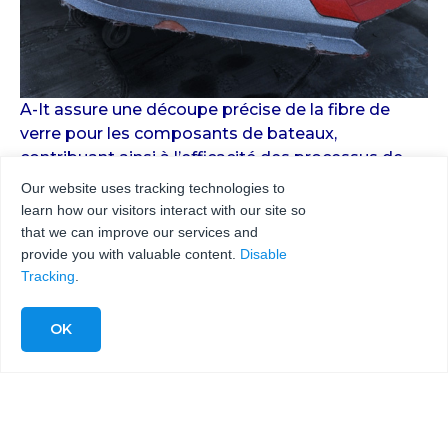
A-It assure une découpe précise de la fibre de
verre pour les composants de bateaux,
contribuant ainsi à l’efficacité des processus de
fabrication.
Our website uses tracking technologies to
learn how our visitors interact with our site so
Q-Les systèmes robotisés de découpe au jet
that we can improve our services and
d’eau peuvent-ils répondre aux exigences
provide you with valuable content.
Disable
d’une production élevée et continue ?
Tracking
.
R-Oui, avec l’intégration des
pompes et des têtes
de coupe KMT Water
jet, les systèmes robotisés à
jet d’eau peuvent fonctionner plus de 18 heures
par jour, ce qui garantit une productivité élevée.
Q-Quelle est l’importance de la pression de
l’eau dans la découpe au jet d’eau robotisée ?