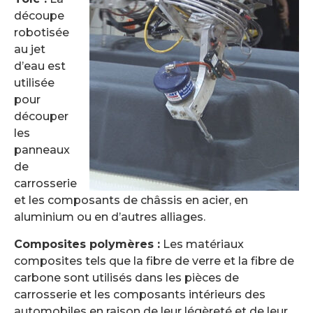
découpe
robotisée
au jet
d’eau est
utilisée
pour
découper
les
panneaux
de
carrosserie
et les composants de châssis en acier, en
aluminium ou en d’autres alliages.
Composites polymères :
Les matériaux
composites tels que la fibre de verre et la fibre de
carbone sont utilisés dans les pièces de
carrosserie et les composants intérieurs des
automobiles en raison de leur légèreté et de leur