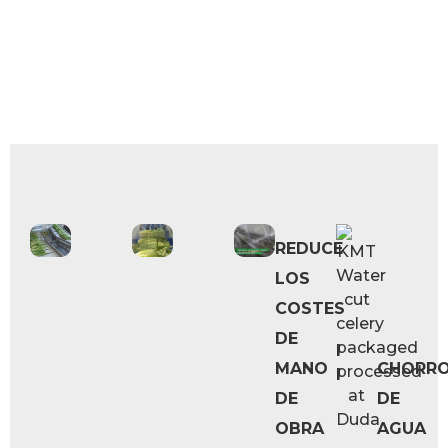
REDUCE
LOS
COSTES
DE
MANO
CHORR
DE
DE
OBRA
AGUA