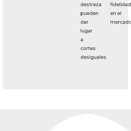
destreza
fidelidad
pueden
en el
dar
mercado
lugar
a
cortes
desiguales.