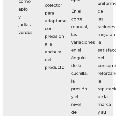
como
uniform
colector
apio
En el
de
para
y
corte
las
adaptarse
judías
manual,
raciones
con
verdes.
las
mejoran
precisión
variaciones
la
a la
en el
satisfac
anchura
ángulo
del
del
de la
consumi
producto.
cuchilla,
reforza
la
la
presión
reputaci
y el
de la
nivel
marca
de
y su