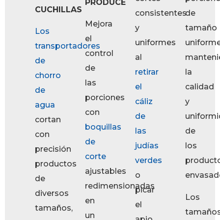
PRODUCE
CUCHILLAS
consistentes
de
Mejora
y
tamaño
Los
el
uniformes
uniforme
transportadores
control
al
manteni
de
de
retirar
la
chorro
las
el
calidad
de
porciones
cáliz
y
agua
con
de
uniform
cortan
boquillas
las
de
con
de
judías
los
precisión
corte
verdes
product
productos
ajustables
o
envasad
de
redimensionadas
picar
diversos
Los
en
el
tamaños,
tamaño
un
apio.