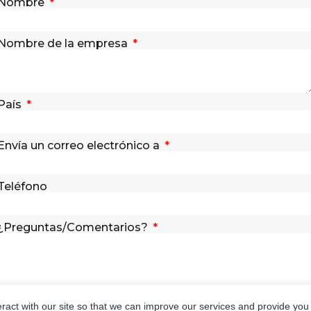
Nombre
Nombre de la empresa
País
Envía un correo electrónico a
Teléfono
¿Preguntas/Comentarios?
eract with our site so that we can improve our services and provide you
ENVÍA