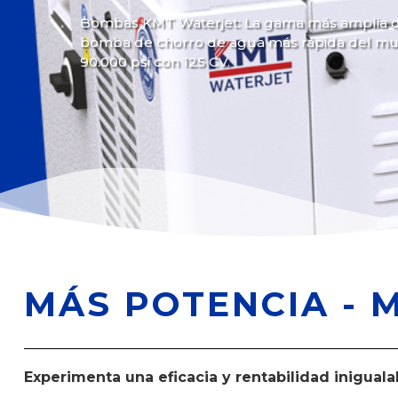
Bombas KMT Waterjet: La gama más amplia de 
bomba de chorro de agua más rápida del mu
90.000 psi con 125 CV.
MÁS POTENCIA - 
Experimenta una eficacia y rentabilidad inigual