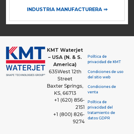
INDUSTRIA MANUFACTURERA ⇒
KMT Waterjet
Política de
– USA (N. & S.
privacidad de KMT
America)
635
West 12th
Condiciones de uso
del sitio web
Street
Baxter Springs,
Condiciones de
venta
KS, 66713
+1 (620) 856-
Política de
2151
privacidad del
tratamiento de
+1 (800) 826-
datos GDPR
9274