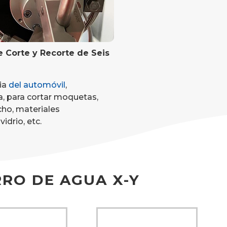
e Corte y Recorte de Seis
ria
del automóvil
,
a, para cortar moquetas,
cho, materiales
idrio, etc.
RO DE AGUA X-Y​