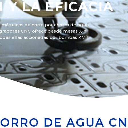
 Y LA EFICACIA
 máquinas de corte por chorro de agua
egradores CNC ofrece desde mesas X-Y
s, todas ellas accionadas por bombas KMT
.
ORRO DE AGUA CNC