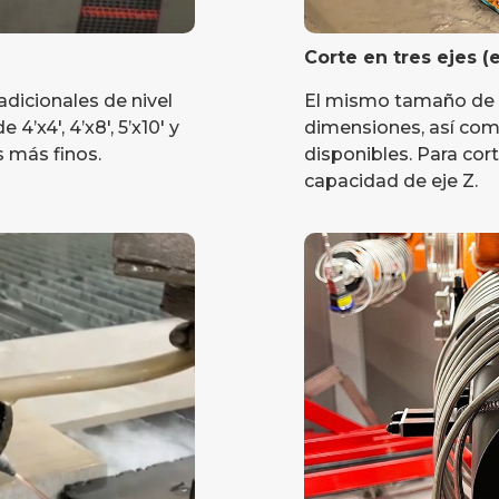
Corte en tres ejes (
dicionales de nivel
El mismo tamaño de
’x4′, 4’x8′, 5’x10′ y
dimensiones, así co
s más finos.
disponibles. Para cor
capacidad de eje Z.