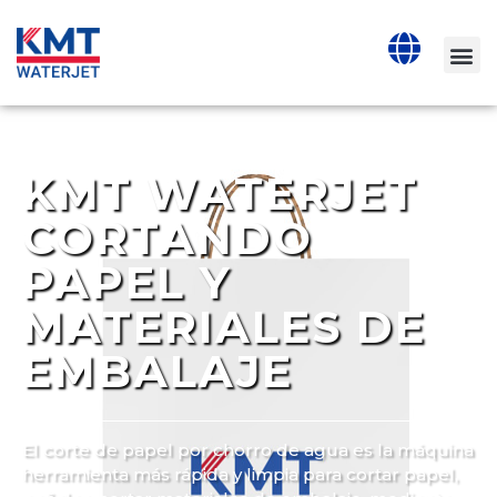
KMT WATERJET
CORTANDO
PAPEL Y
MATERIALES DE
EMBALAJE
El corte de papel por chorro de agua es la máquina
herramienta más rápida y limpia para cortar papel,