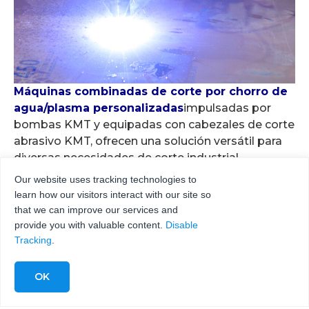
Máquinas combinadas de corte por chorro de
agua/plasma personalizadas
impulsadas por
bombas KMT y equipadas con cabezales de corte
abrasivo KMT, ofrecen una solución versátil para
diversas necesidades de corte industrial,
integrando los puntos fuertes de las tecnologías
Our website uses tracking technologies to
de corte por chorro de agua y por plasma.
learn how our visitors interact with our site so
that we can improve our services and
Ver las ventajas de esta máquina de corte
provide you with valuable content.
Disable
combinada ⇒
Tracking
.
¿Hay algún requisito de formación especial
para manejar un sistema de corte por chorro
de agua?