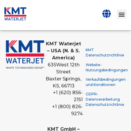
KMT Waterjet
KMT
– USA (N. & S.
Datenschutzrichtlinie
America)
635
West 12th
Website-
Nutzungsbedingungen
Street
Baxter Springs,
Verkaufsbedingungen
und Konditionen
KS, 66713
+1 (620) 856-
GDPR-
2151
Datenverarbeitung
Datenschutzrichtlinie
+1 (800) 826-
9274
KMT GmbH –