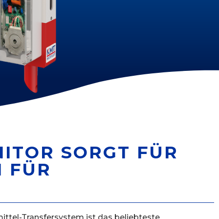
NITOR SORGT FÜR
H FÜR
ittel-Transfersystem ist das beliebteste