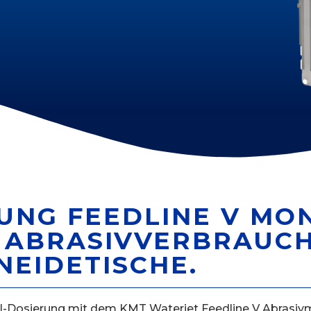
UNG FEEDLINE V MO
N ABRASIVVERBRAUC
EIDETISCHE.
el-Dosierung mit dem KMT Waterjet Feedline V
Abrasivm