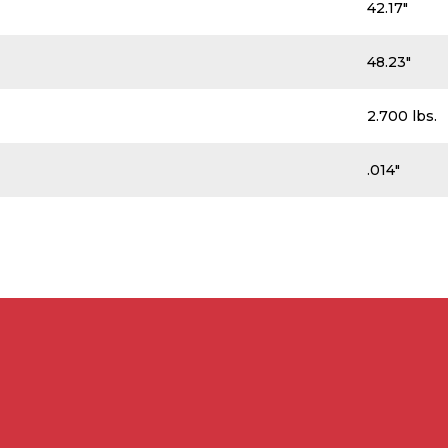
42.17″
48.23″
2.700 lbs.
.014″