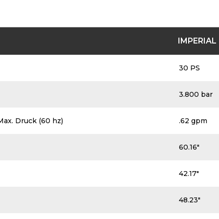
Seite.
IMPERIAL
30 PS
3.800 bar
ax. Druck (60 hz)
.62 gpm
60.16″
42.17″
48.23″