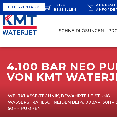
TEILE
ANGEBOT
HILFE-ZENTRUM
BESTELLEN
ANFORDE
SCHNEIDLÖSUNGEN
PR
4.100 BAR NEO P
VON KMT WATERJ
WELTKLASSE-TECHNIK, BEWÄHRTE LEISTUNG
WASSERSTRAHLSCHNEIDEN BEI 4.100BAR, 30HP 
50HP PUMPEN