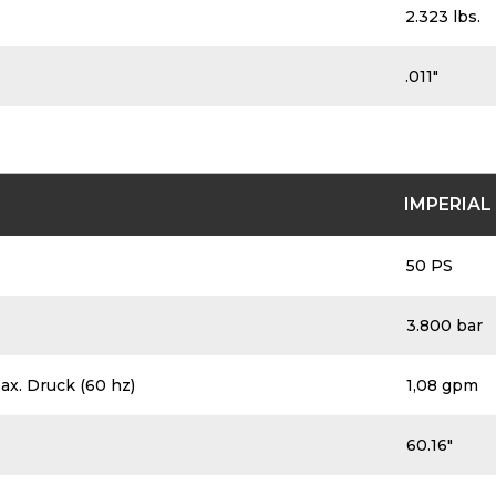
2.323 lbs.
.011″
IMPERIAL
50 PS
3.800 bar
x. Druck (60 hz)
1,08 gpm
60.16″