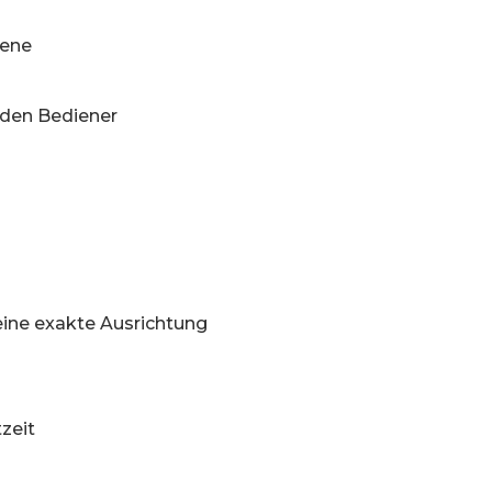
gene
 den Bediener
s
eine exakte Ausrichtung
zeit