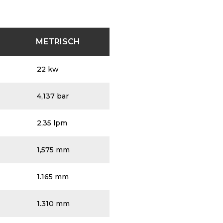
METRISCH
22 kw
4,137 bar
2,35 lpm
1,575 mm
1.165 mm
1.310 mm