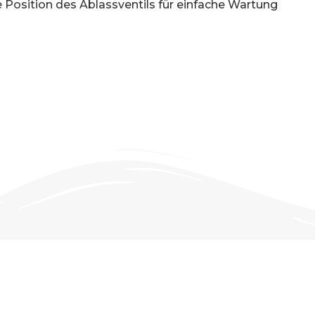
Position des Ablassventils für einfache Wartung
PEZIFIKATIONEN-NEO 30H
über die Spezifikationen der Pumpen. Detaillierte An