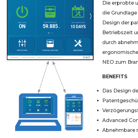
Die erprobte 
die Grundlage
Design der pa
Betriebszeit 
durch abnehmb
ergonomische
NEO zum Bran
BENEFITS
Das Design de
Patentgeschü
Verzögerungsf
Advanced Comm
Abnehmbare m