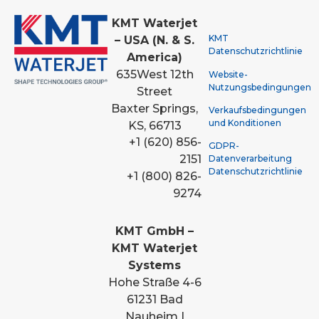
KMT Waterjet
KMT
– USA (N. & S.
Datenschutzrichtlinie
America)
635
West 12th
Website-
Nutzungsbedingungen
Street
Baxter Springs,
Verkaufsbedingungen
und Konditionen
KS, 66713
+1 (620) 856-
GDPR-
2151
Datenverarbeitung
Datenschutzrichtlinie
+1 (800) 826-
9274
KMT GmbH –
KMT Waterjet
Systems
Hohe Straße 4-6
61231 Bad
Nauheim |