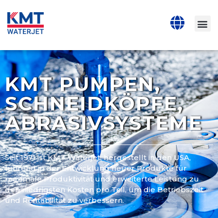
KMT PUMPEN,
SCHNEIDKÖPFE,
ABRASIVSYSTEME
Seit 1971 ist KMT Waterjet, hergestellt in den USA,
führend in der Entwicklung neuer Produkte für
maximale Produktivität und erweiterte Leistung zu
den niedrigsten Kosten pro Teil, um die Betriebszeit
und Rentabilität zu verbessern.