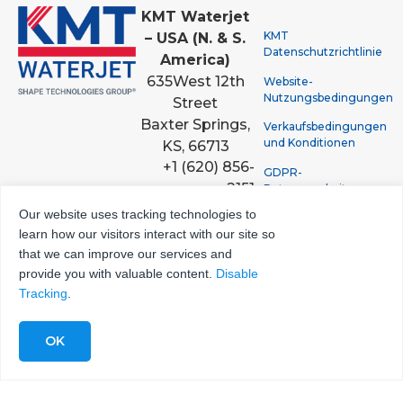
KMT Waterjet
KMT
– USA (N. & S.
Datenschutzrichtlinie
America)
635
West 12th
Website-
Nutzungsbedingungen
Street
Baxter Springs,
Verkaufsbedingungen
und Konditionen
KS, 66713
+1 (620) 856-
GDPR-
2151
Datenverarbeitung
Datenschutzrichtlinie
+1 (800) 826-
Our website uses tracking technologies to
9274
learn how our visitors interact with our site so
that we can improve our services and
provide you with valuable content.
Disable
KMT GmbH –
Tracking
.
KMT Waterjet
Systems
Hohe Straße 4-6
61231 Bad
Nauheim |